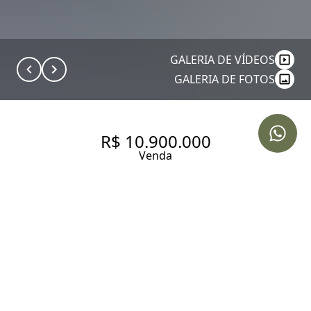
GALERIA DE VÍDEOS
GALERIA DE FOTOS
R$ 10.900.000
Venda
CASA REFORMADA NO JARDIM
PAULISTANO EM
LOCALIZAÇÃO COBIÇADA
400 m² Área construída
450 m² Área total
4 Dormitórios
4 Suítes
2 Vagas