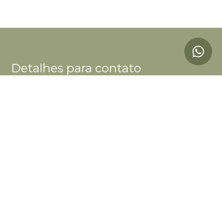
Detalhes para contato
EQUIPE BOUTIQUE CAZA
WhatsApp
(11) 98244-5603
E-mail
CONTATO@BOUTIQUECAZA.COM.BR
Entre em Contato
Nome
E-mail
Telefone