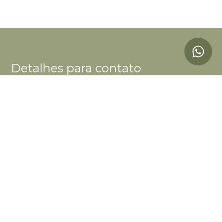
Detalhes para contato
EQUIPE BOUTIQUE CAZA
WhatsApp
(11) 98244-5603
E-mail
CONTATO@BOUTIQUECAZA.COM.BR
Entre em Contato
Nome
E-mail
Telefone