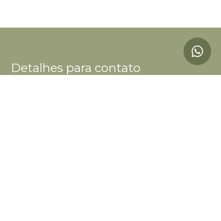
Detalhes para contato
EQUIPE BOUTIQUE CAZA
WhatsApp
(11) 98244-5603
E-mail
CONTATO@BOUTIQUECAZA.COM.BR
Entre em Contato
Nome
E-mail
Telefone