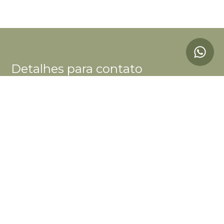
Detalhes para contato
EQUIPE BOUTIQUE CAZA
WhatsApp
(11) 98244-5603
E-mail
CONTATO@BOUTIQUECAZA.COM.BR
Entre em Contato
Nome
E-mail
Telefone