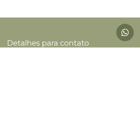
Detalhes para contato
EQUIPE BOUTIQUE CAZA
WhatsApp
(11) 98244-5603
E-mail
CONTATO@BOUTIQUECAZA.COM.BR
Entre em Contato
Nome
E-mail
Telefone